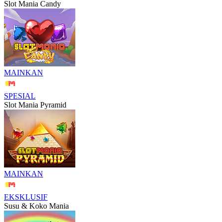
Slot Mania Candy
MAINKAN
SPESIAL
Slot Mania Pyramid
MAINKAN
EKSKLUSIF
Susu & Koko Mania