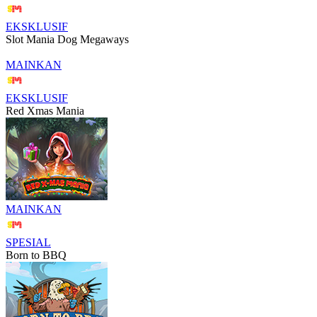
EKSKLUSIF
Slot Mania Dog Megaways
MAINKAN
EKSKLUSIF
Red Xmas Mania
MAINKAN
SPESIAL
Born to BBQ