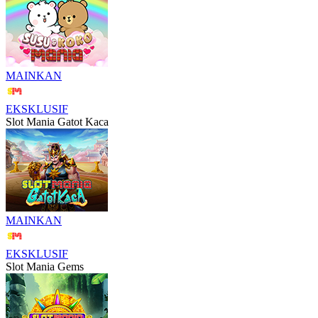
MAINKAN
EKSKLUSIF
Slot Mania Gatot Kaca
MAINKAN
EKSKLUSIF
Slot Mania Gems