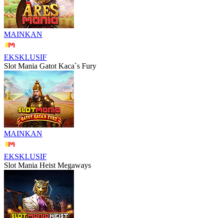
MAINKAN
EKSKLUSIF
Slot Mania Gatot Kaca`s Fury
MAINKAN
EKSKLUSIF
Slot Mania Heist Megaways