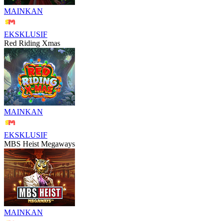
MAINKAN
EKSKLUSIF
Red Riding Xmas
MAINKAN
EKSKLUSIF
MBS Heist Megaways
MAINKAN