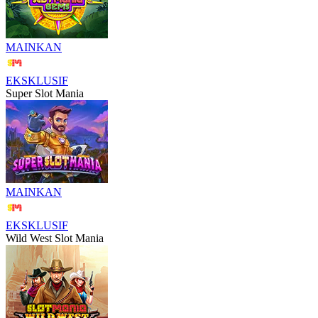
MAINKAN
EKSKLUSIF
Super Slot Mania
MAINKAN
EKSKLUSIF
Wild West Slot Mania