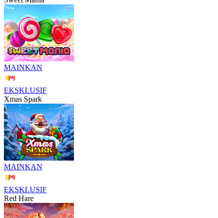
MAINKAN
EKSKLUSIF
Xmas Spark
MAINKAN
EKSKLUSIF
Red Hare