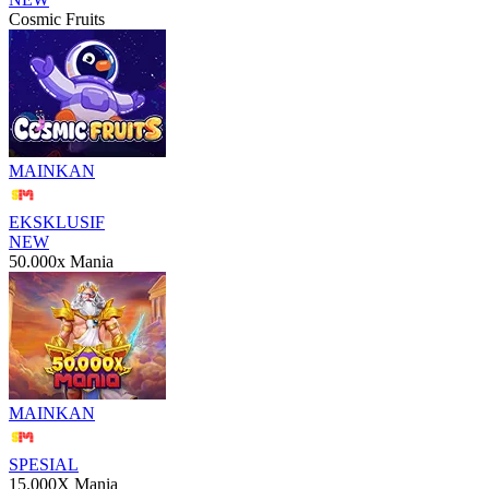
Cosmic Fruits
MAINKAN
EKSKLUSIF
NEW
50.000x Mania
MAINKAN
SPESIAL
15.000X Mania