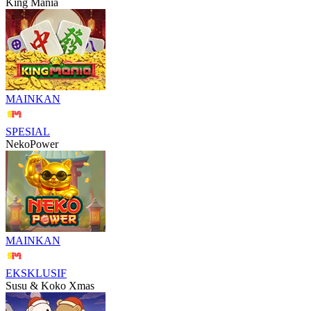
King Mania
MAINKAN
SPESIAL
NekoPower
MAINKAN
EKSKLUSIF
Susu & Koko Xmas