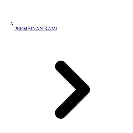
PERMAINAN KAMI