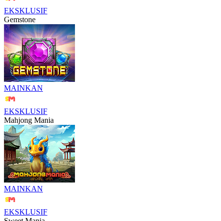
EKSKLUSIF
Gemstone
MAINKAN
EKSKLUSIF
Mahjong Mania
MAINKAN
EKSKLUSIF
Sweet Mania