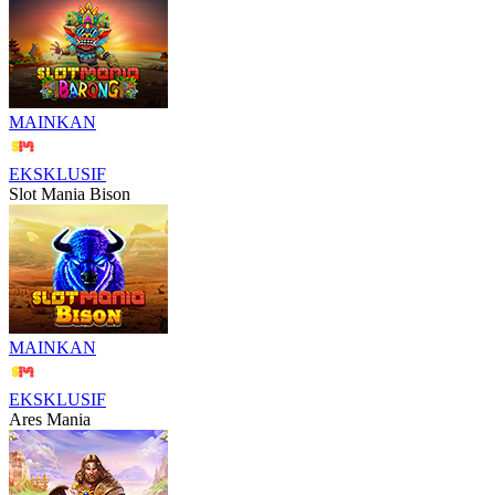
MAINKAN
EKSKLUSIF
Slot Mania Bison
MAINKAN
EKSKLUSIF
Ares Mania