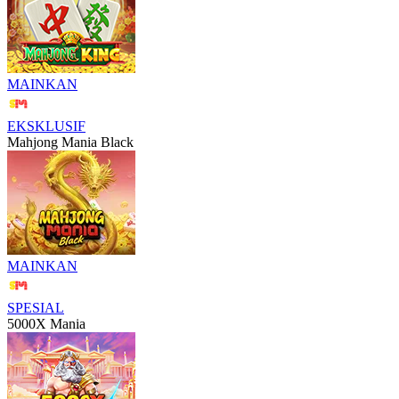
MAINKAN
EKSKLUSIF
Mahjong Mania Black
MAINKAN
SPESIAL
5000X Mania