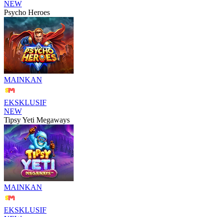
NEW
Psycho Heroes
MAINKAN
EKSKLUSIF
NEW
Tipsy Yeti Megaways
MAINKAN
EKSKLUSIF