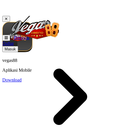
✕
Beranda
Daftar
Masuk
vegas88
Aplikasi Mobile
Download