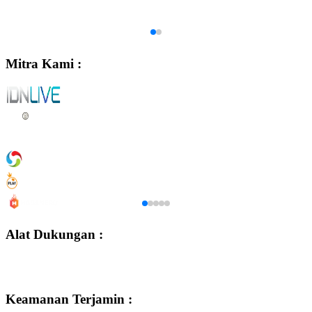
Mitra Kami :
Alat Dukungan :
Keamanan Terjamin :