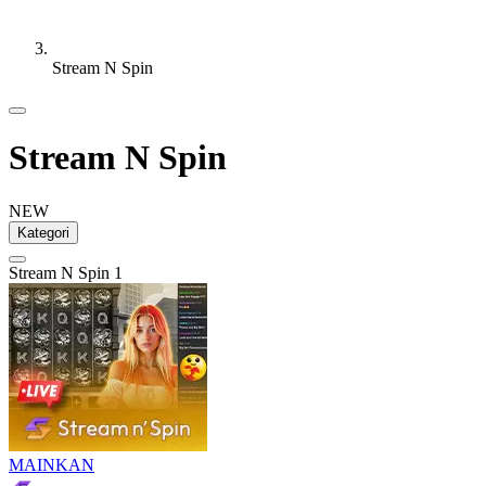
Stream N Spin
Stream N Spin
NEW
Kategori
Stream N Spin 1
MAINKAN