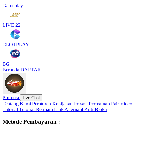
Gameplay
LIVE 22
CLOTPLAY
BG
Beranda
DAFTAR
Promosi
Live Chat
Tentang Kami
Peraturan
Kebijakan Privasi
Permainan Fair
Video
Tutorial
Tutorial Bermain
Link Alternatif
Anti-Blokir
Metode Pembayaran :