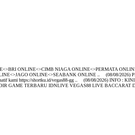
NE<>BRI ONLINE<>CIMB NIAGA ONLINE<>PERMATA ONL
NLINE<>JAGO ONLINE<>SEABANK ONLINE ..
(08/08/2026)
P
natif kami https://shortku.id/vegas88-gg ..
(08/08/2026)
INFO : KI
DIR GAME TERBARU IDNLIVE VEGAS88 LIVE BACCARAT 