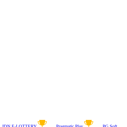
IDN E-LOTTERY
Pragmatic Play
PG Soft