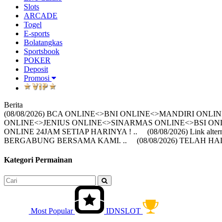
Slots
ARCADE
Togel
E-sports
Bolatangkas
Sportsbook
POKER
Deposit
Promosi
Berita
(08/08/2026)
BCA ONLINE<>BNI ONLINE<>MANDIRI ONLI
ONLINE<>JENIUS ONLINE<>SINARMAS ONLINE<>BSI O
ONLINE 24JAM SETIAP HARINYA ! ..
(08/08/2026)
Link alter
BERGABUNG BERSAMA KAMI. ..
(08/08/2026)
TELAH HA
Kategori Permainan
Most Popular
IDNSLOT