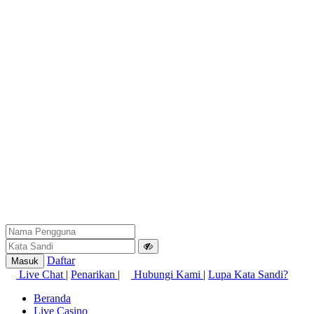
Daftar
Masuk
Live Chat
|
Penarikan
|
Hubungi Kami
|
Lupa Kata Sandi?
Beranda
Live Casino