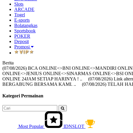
Slots
ARCADE
Togel
E-sports
Bolatangkas
Sportsbook
POKER
Deposit
Promosi
Berita
(07/08/2026)
BCA ONLINE<>BNI ONLINE<>MANDIRI ONLI
ONLINE<>JENIUS ONLINE<>SINARMAS ONLINE<>BSI O
ONLINE 24JAM SETIAP HARINYA ! ..
(07/08/2026)
Link alter
BERGABUNG BERSAMA KAMI. ..
(07/08/2026)
TELAH HA
Kategori Permainan
Most Popular
IDNSLOT